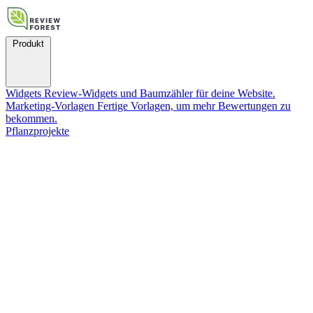
Produkt
Widgets
Review-Widgets und Baumzähler für deine Website.
Marketing-Vorlagen
Fertige Vorlagen, um mehr Bewertungen zu
bekommen.
Pflanzprojekte